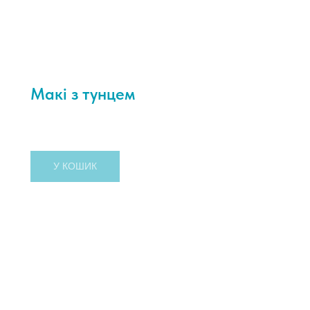
Макі з тунцем
150,00
грн.
У КОШИК
100 г
Рол з тунцем